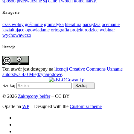
sposób przetwarzane są dane Twoich komentarzy.
Kategorie
czas wolny
gościnnie
gramatyka
literatura
narzędzia
ocenianie
kształtujące
opowiadanie
ortografia
projekt
rodzice
webinar
wychowawczo
licencja
Ten utwór jest dostępny na
licencji Creative Commons Uznanie
autorstwa 4.0 Międzynarodowe
.
Szukaj
Szukaj …
© 2026
Zakręcony belfer
– CC BY
Oparte na
WP
– Designed with the
Customizr theme