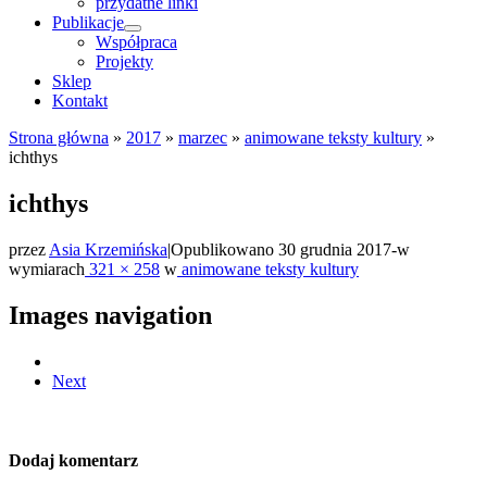
przydatne linki
Publikacje
Współpraca
Projekty
Sklep
Kontakt
Strona główna
»
2017
»
marzec
»
animowane teksty kultury
»
ichthys
ichthys
przez
Asia Krzemińska
|
Opublikowano
30 grudnia 2017
-
w
wymiarach
321 × 258
w
animowane teksty kultury
Images navigation
Next
Dodaj komentarz