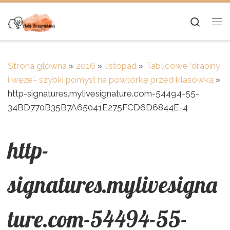
Skip to content
Searc
Me
Strona główna
»
2016
»
listopad
»
Tablicowe ‘drabiny
i węże’- szybki pomysł na powtórkę przed klasówką
»
http-signatures.mylivesignature.com-54494-55-
34BD770B35B7A65041E275FCD6D6844E-4
http-
signatures.mylivesigna
ture.com-54494-55-