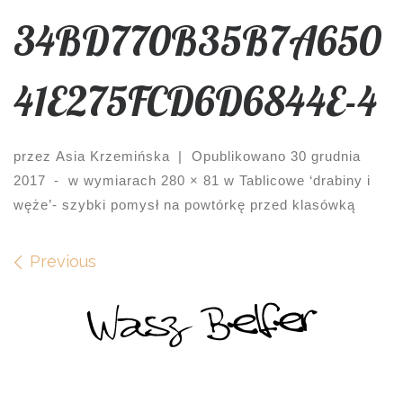
34BD770B35B7A650
41E275FCD6D6844E-4
przez
Asia Krzemińska
|
Opublikowano
30 grudnia
2017
-
w wymiarach
280 × 81
w
Tablicowe ‘drabiny i
węże’- szybki pomysł na powtórkę przed klasówką
Images navigation
Previous