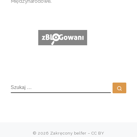
Międzynarodowe
.
SZUKAJ
Szuka
© 2026
Zakręcony belfer
– CC BY