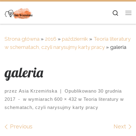
Skip to content
Searc
Me
Strona główna
»
2016
»
październik
»
Teoria literatury
w schematach, czyli narysujmy karty pracy
»
galeria
galeria
przez
Asia Krzemińska
|
Opublikowano
30 grudnia
2017
-
w wymiarach
600 × 432
w
Teoria literatury w
schematach, czyli narysujmy karty pracy
Images navigation
Previous
Next