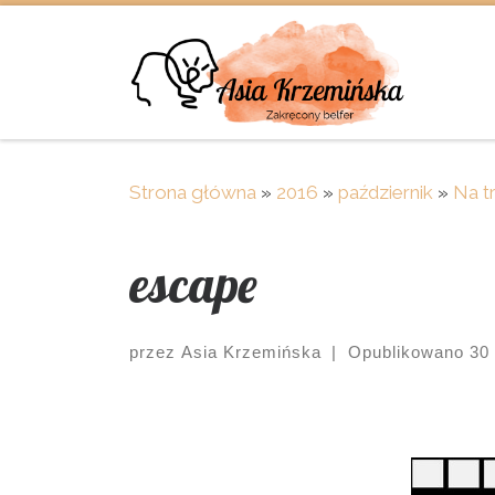
Skip to content
Strona główna
»
2016
»
październik
»
Na t
escape
przez
Asia Krzemińska
|
Opublikowano
30
Images navigation