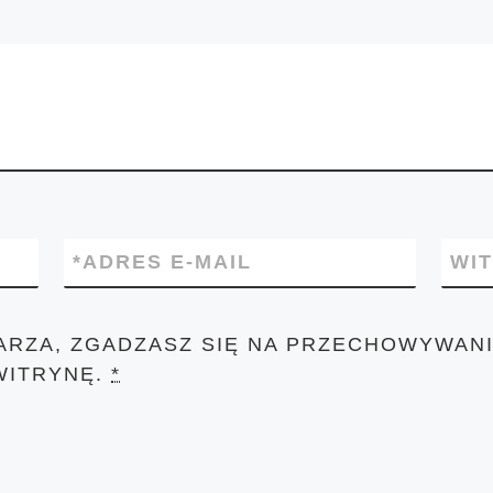
*
ADRES E-MAIL
WI
ARZA, ZGADZASZ SIĘ NA PRZECHOWYWANI
WITRYNĘ.
*