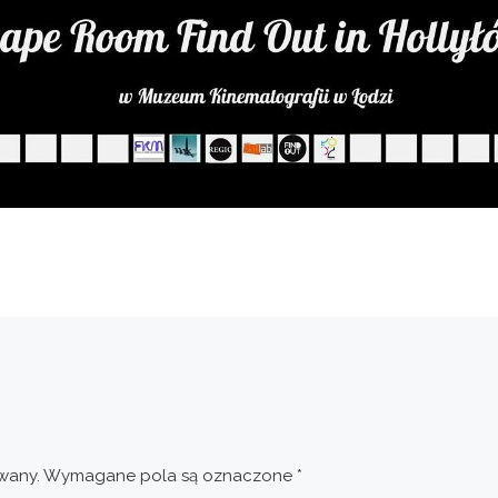
wany.
Wymagane pola są oznaczone
*