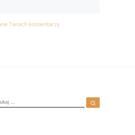
dane Twoich komentarzy.
ZUKAJ
Szukaj …