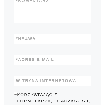
*
KOMENTARZ
*
NAZWA
*
ADRES E-MAIL
WITRYNA INTERNETOWA
KORZYSTAJĄC Z
FORMULARZA, ZGADZASZ SIĘ