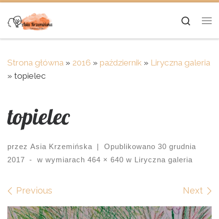
Skip to content
Searc
Me
Strona główna
»
2016
»
październik
»
Liryczna galeria
»
topielec
topielec
przez
Asia Krzemińska
|
Opublikowano
30 grudnia
2017
-
w wymiarach
464 × 640
w
Liryczna galeria
Images navigation
Previous
Next