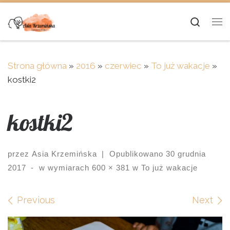
Skip to content
Searc
Me
Strona główna
»
2016
»
czerwiec
»
To już wakacje
»
kostki2
kostki2
przez
Asia Krzemińska
|
Opublikowano
30 grudnia
2017
-
w wymiarach
600 × 381
w
To już wakacje
Images navigation
Previous
Next