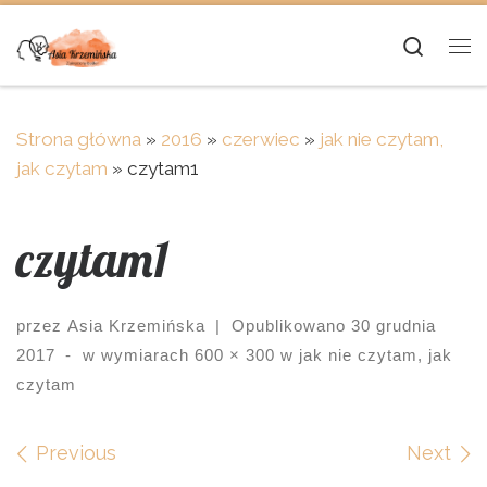
Skip to content
Searc
Me
Strona główna
»
2016
»
czerwiec
»
jak nie czytam,
jak czytam
»
czytam1
czytam1
przez
Asia Krzemińska
|
Opublikowano
30 grudnia
2017
-
w wymiarach
600 × 300
w
jak nie czytam, jak
czytam
Images navigation
Previous
Next