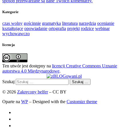
sposób przetwarzane są dane Twoich komentarzy.
Kategorie
czas wolny
gościnnie
gramatyka
literatura
narzędzia
ocenianie
kształtujące
opowiadanie
ortografia
projekt
rodzice
webinar
wychowawczo
licencja
Ten utwór jest dostępny na
licencji Creative Commons Uznanie
autorstwa 4.0 Międzynarodowe
.
Szukaj
Szukaj …
© 2026
Zakręcony belfer
– CC BY
Oparte na
WP
– Designed with the
Customizr theme