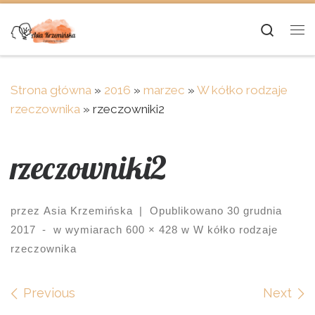
Skip to content
Searc
Me
Strona główna
»
2016
»
marzec
»
W kółko rodzaje
rzeczownika
»
rzeczowniki2
rzeczowniki2
przez
Asia Krzemińska
|
Opublikowano
30 grudnia
2017
-
w wymiarach
600 × 428
w
W kółko rodzaje
rzeczownika
Images navigation
Previous
Next