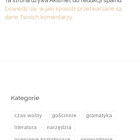
Ta strona używa Akismet do redukcji spamu.
Dowiedz się, w jaki sposób przetwarzane są
dane Twoich komentarzy.
Kategorie
czas wolny
gościnnie
gramatyka
literatura
narzędzia
ocenianie kształtujące
opowiadanie