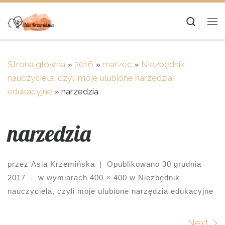
Skip to content
Searc
Me
Strona główna
»
2016
»
marzec
»
Niezbędnik
nauczyciela, czyli moje ulubione narzędzia
edukacyjne
»
narzedzia
narzedzia
przez
Asia Krzemińska
|
Opublikowano
30 grudnia
2017
-
w wymiarach
400 × 400
w
Niezbędnik
nauczyciela, czyli moje ulubione narzędzia edukacyjne
Next