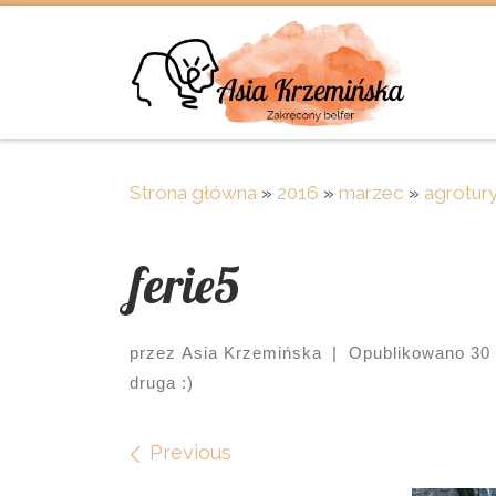
Skip to content
Strona główna
»
2016
»
marzec
»
agrotur
ferie5
przez
Asia Krzemińska
|
Opublikowano
30
druga :)
Images navigation
Previous