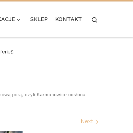
Search
KACJE
SKLEP
KONTAKT
ferie5
mową porą, czyli Karmanowice odsłona
Next