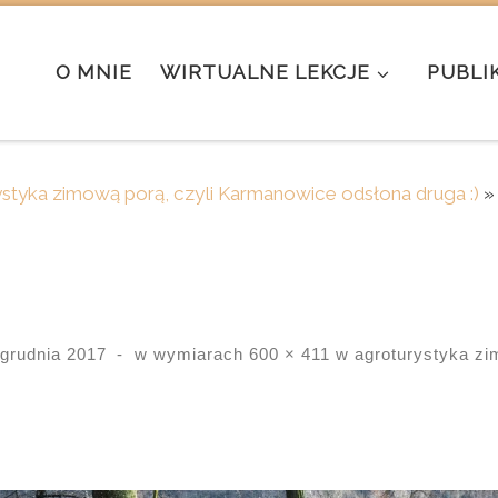
O MNIE
WIRTUALNE LEKCJE
PUBLI
ystyka zimową porą, czyli Karmanowice odsłona druga :)
»
 grudnia 2017
-
w wymiarach
600 × 411
w
agroturystyka zi