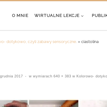
O MNIE
WIRTUALNE LEKCJE
PUBLI
o- dotykowo, czyli zabawy sensoryczne.
»
ciastolina
 grudnia 2017
-
w wymiarach
640 × 383
w
Kolorowo- dotyko