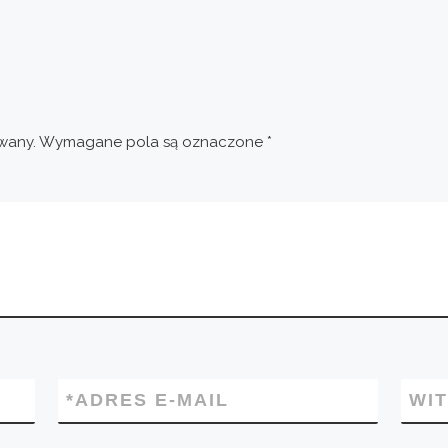
wany.
Wymagane pola są oznaczone
*
*
ADRES E-MAIL
WI