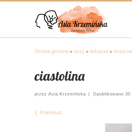
Skip to content
Strona główna
»
2015
»
listopad
»
Kolorow
ciastolina
przez
Asia Krzemińska
|
Opublikowano
30
Images navigation
Previous