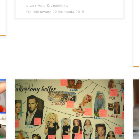
przez
Asia Krzemińska
Opublikowano
22 listopada 2015
Mitologia grecka albo kogoś pochłania
bez reszty, albo nie pochłania wcale. Nie
oszukujmy się, dzieciaki już na
pierwszych zajęciach dzielą się na dwie
ścisłe grupy i rzadko zdarza się, że
któreś z nich zmienia zdanie. A wiadomo