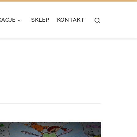
Search
KACJE
SKLEP
KONTAKT
“Kochany Święty Mikołaju…” takimi