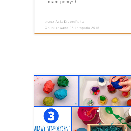
mam pomysł
przez
Asia Krzemińska
Opublikowano
23 listopada 2015
<Skład Dobrych Wartości> na dobre
zagościł we wpisach gościnnych u
Zakręconego Belfra 🙂 Zapraszam na
kolejną porcję zabaw od Dominika.
Piankowa ciastolina Jedyne do czego
musisz się przygotować to bałagan. Jest