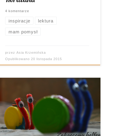
4 komentarze
inspiracje
lektura
mam pomysł
przez
Asia Krzemińska
Opublikowano
20 listopada 2015
Znacie bajkę “Turbo”? To taka
pełnometrażowa kreskówka o
przygodach ślimaka, który marzył o tym
by brać udział w wyścigach
samochodowych (i ostatecznie
marzenie swoje zrealizował). My znamy i