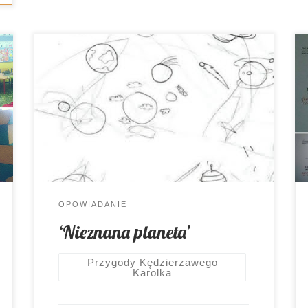
Kosmos narysowała Mamarak Miewacie
czasem gorszy dzień? Jak radzicie sobie
ze złym humorem? Karolek znalazł dość
nietuzinkowe rozwiązanie (choć tak
naprawdę, to ono znalazło Karolka).
Przygotujcie się na całkiem kosmiczne
doznania. Mały bohater już na Was
czeka. <Nieznana planeta>
OPOWIADANIE
‘Nieznana planeta’
Przygody Kędzierzawego
Karolka