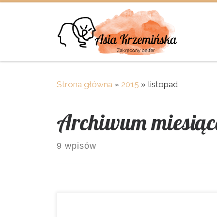
Skip to content
Strona główna
»
2015
»
listopad
Archiwum miesiąc
9 wpisów
Listopad to miesiąc eksperymentów. Już