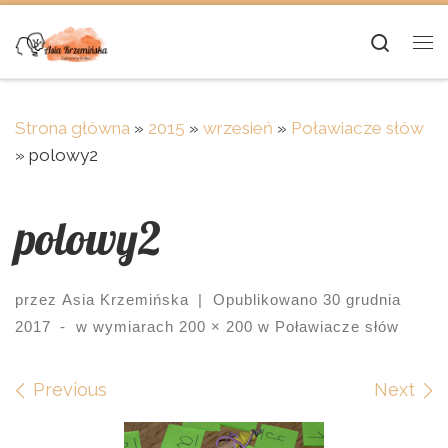
Skip to content
Searc
Me
Strona główna
»
2015
»
wrzesień
»
Poławiacze słów
»
polowy2
polowy2
przez
Asia Krzemińska
|
Opublikowano
30 grudnia
2017
-
w wymiarach
200 × 200
w
Poławiacze słów
Images navigation
Previous
Next