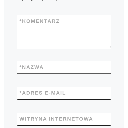
*
KOMENTARZ
*
NAZWA
*
ADRES E-MAIL
WITRYNA INTERNETOWA