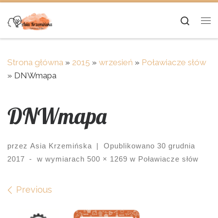
Skip to content
Searc
Me
Strona główna
»
2015
»
wrzesień
»
Poławiacze słów
»
DNWmapa
DNWmapa
przez
Asia Krzemińska
|
Opublikowano
30 grudnia
2017
-
w wymiarach
500 × 1269
w
Poławiacze słów
Images navigation
Previous