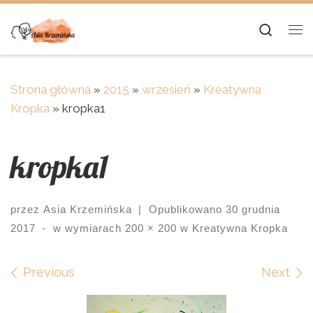
Skip to content
Searc
Me
Strona główna
»
2015
»
wrzesień
»
Kreatywna
Kropka
»
kropka1
kropka1
przez
Asia Krzemińska
|
Opublikowano
30 grudnia
2017
-
w wymiarach
200 × 200
w
Kreatywna Kropka
Images navigation
Previous
Next