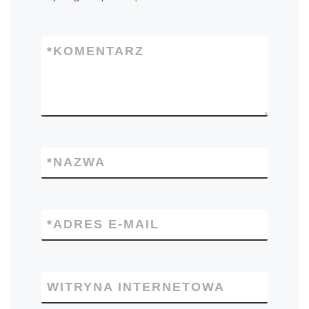
*
KOMENTARZ
*
NAZWA
*
ADRES E-MAIL
WITRYNA INTERNETOWA