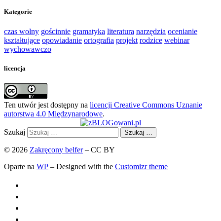
Kategorie
czas wolny
gościnnie
gramatyka
literatura
narzędzia
ocenianie
kształtujące
opowiadanie
ortografia
projekt
rodzice
webinar
wychowawczo
licencja
Ten utwór jest dostępny na
licencji Creative Commons Uznanie
autorstwa 4.0 Międzynarodowe
.
Szukaj
Szukaj …
© 2026
Zakręcony belfer
– CC BY
Oparte na
WP
– Designed with the
Customizr theme