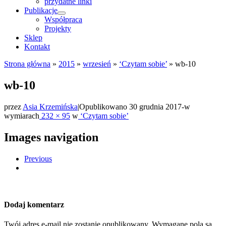
przydatne linki
Publikacje
Współpraca
Projekty
Sklep
Kontakt
Strona główna
»
2015
»
wrzesień
»
‘Czytam sobie’
»
wb-10
wb-10
przez
Asia Krzemińska
|
Opublikowano
30 grudnia 2017
-
w
wymiarach
232 × 95
w
‘Czytam sobie’
Images navigation
Previous
Dodaj komentarz
Twój adres e-mail nie zostanie opublikowany.
Wymagane pola są