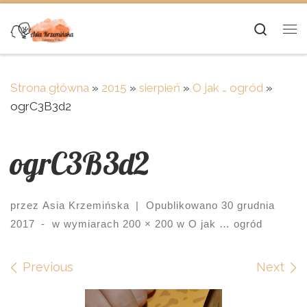
Skip to content
Searc
Me
Strona główna
»
2015
»
sierpień
»
O jak … ogród
»
ogrC3B3d2
ogrC3B3d2
przez
Asia Krzemińska
|
Opublikowano
30 grudnia
2017
-
w wymiarach
200 × 200
w
O jak … ogród
Images navigation
Previous
Next