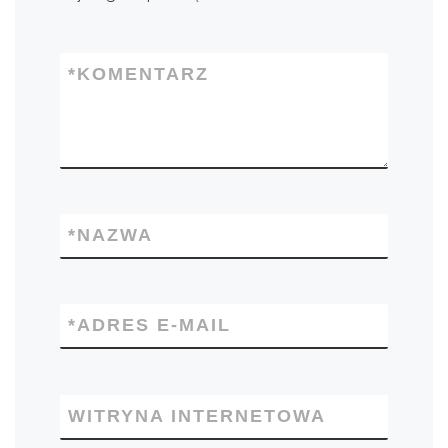
*
KOMENTARZ
*
NAZWA
*
ADRES E-MAIL
WITRYNA INTERNETOWA