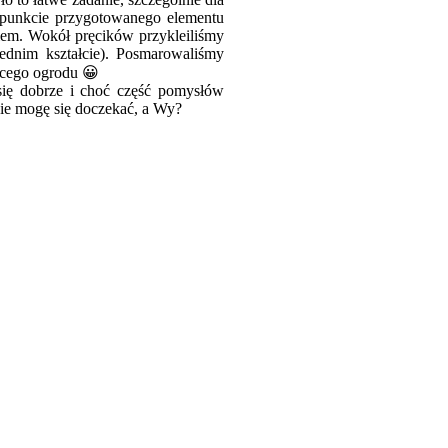
m punkcie przygotowanego elementu
iem. Wokół pręcików przykleiliśmy
ednim kształcie). Posmarowaliśmy
ącego ogrodu 😀
się dobrze i choć część pomysłów
Nie mogę się doczekać, a Wy?