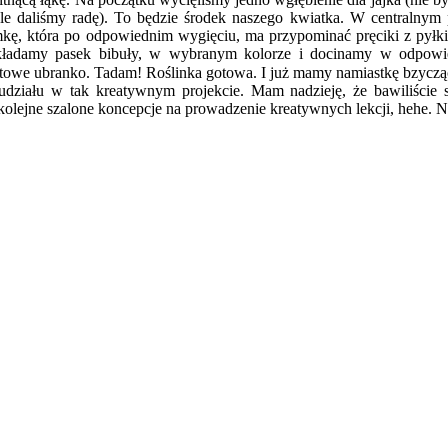
 ale daliśmy radę). To będzie środek naszego kwiatka. W centralny
kę, która po odpowiednim wygięciu, ma przypominać pręciki z pyłk
 (składamy pasek bibuły, w wybranym kolorze i docinamy w odpowi
iatowe ubranko. Tadam! Roślinka gotowa. I już mamy namiastkę bzycz
działu w tak kreatywnym projekcie. Mam nadzieję, że bawiliście 
kolejne szalone koncepcje na prowadzenie kreatywnych lekcji, hehe. 