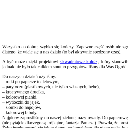
Wszystko co dobre, szybko się kończy. Zapewne część osób nie zgod
dlatego, że wiele się u nas działo (to był aktywnie spędzony czas).
A być może dzięki projektowi
<kwadratowe koło>
, który stanowił
jednak nie było tak całkiem smutno przygotowaliśmy dla Was Ogród. 
Do naszych działań użyliśmy:
– rolki po papierze toaletowym,
– pary oczu (plastikowych, nie tylko własnych, hehe),
– kreatywnego drucika,
– kolorowej pianki,
– wytłoczki do jajek,
– słomki do napojów,
– kolorowej bibuły.
Najpierw zaprosiliśmy do naszej zielonej oazy owady. Do papierowej
(nie pytajcie dlaczego są trójkątne, fantazja Panicza). Prawda, że p
Żeby insekt poczuł się jak w domu, wykonaliśmy dla niego małą, kwit