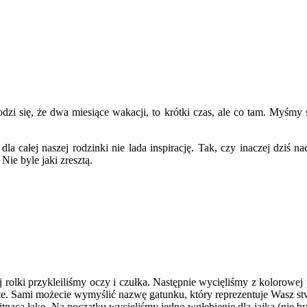
zi się, że dwa miesiące wakacji, to krótki czas, ale co tam. Myśmy s
 dla całej naszej rodzinki nie lada inspirację. Tak, czy inaczej dziś
Nie byle jaki zresztą.
 rolki przykleiliśmy oczy i czułka. Następnie wycięliśmy z kolorowej
roste. Sami możecie wymyślić nazwę gatunku, który reprezentuje Wasz s
nącą łąkę. Na początku wycięliśmy jedno wgłębienie dla jajka (nie był