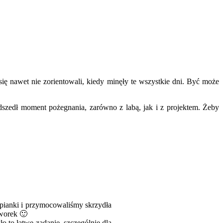
ię nawet nie zorientowali, kiedy minęły te wszystkie dni. Być może
 nadszedł moment pożegnania, zarówno z labą, jak i z projektem. Żeby
 pianki i przymocowaliśmy skrzydła
tworek 🙂
o to łatwe zadanie, szczególnie dla