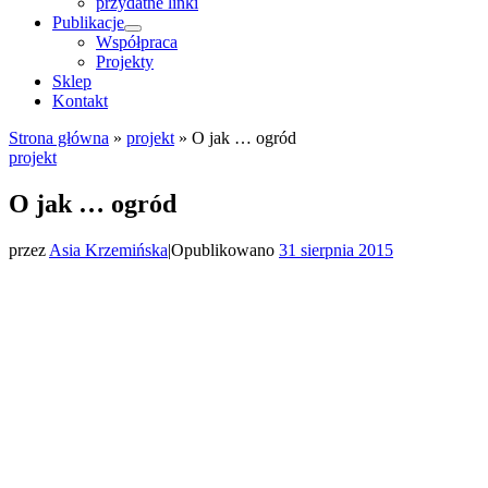
przydatne linki
Publikacje
Współpraca
Projekty
Sklep
Kontakt
Strona główna
»
projekt
»
O jak … ogród
projekt
O jak … ogród
przez
Asia Krzemińska
|
Opublikowano
31 sierpnia 2015