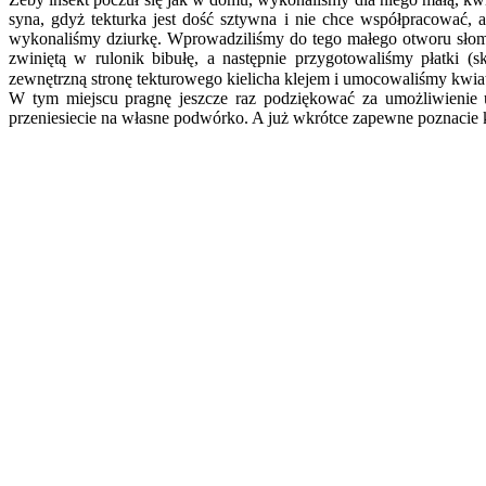
syna, gdyż tekturka jest dość sztywna i nie chce współpracować,
wykonaliśmy dziurkę. Wprowadziliśmy do tego małego otworu słom
zwiniętą w rulonik bibułę, a następnie przygotowaliśmy płatki
zewnętrzną stronę tekturowego kielicha klejem i umocowaliśmy kw
W tym miejscu pragnę jeszcze raz podziękować za umożliwienie u
przeniesiecie na własne podwórko. A już wkrótce zapewne poznacie 