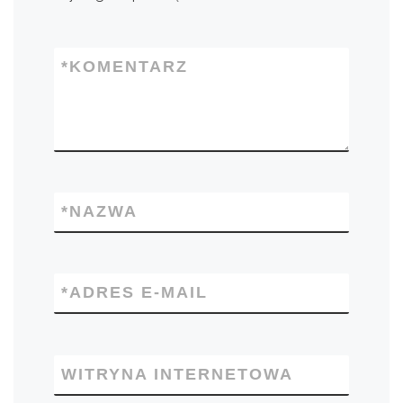
*
KOMENTARZ
*
NAZWA
*
ADRES E-MAIL
WITRYNA INTERNETOWA