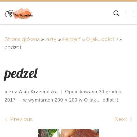
Skip to content
Searc
Me
Strona główna
»
2015
»
sierpień
»
O jak… odlot :)
»
pedzel
pedzel
przez
Asia Krzemińska
|
Opublikowano
30 grudnia
2017
-
w wymiarach
200 × 200
w
O jak… odlot :)
Images navigation
Previous
Next