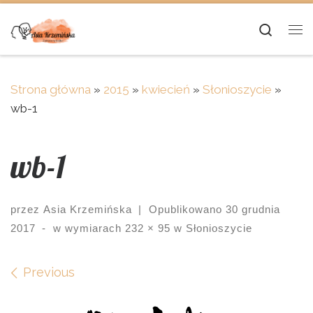
Skip to content
Searc
Me
Strona główna
»
2015
»
kwiecień
»
Słonioszycie
»
wb-1
wb-1
przez
Asia Krzemińska
|
Opublikowano
30 grudnia
2017
-
w wymiarach
232 × 95
w
Słonioszycie
Images navigation
Previous