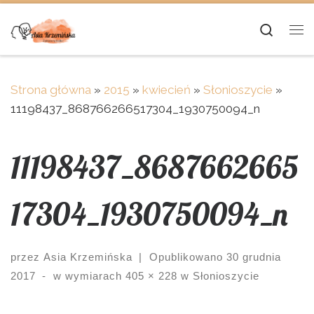
Skip to content
Searc
Me
Strona główna
»
2015
»
kwiecień
»
Słonioszycie
»
11198437_868766266517304_1930750094_n
11198437_8687662665
17304_1930750094_n
przez
Asia Krzemińska
|
Opublikowano
30 grudnia
2017
-
w wymiarach
405 × 228
w
Słonioszycie