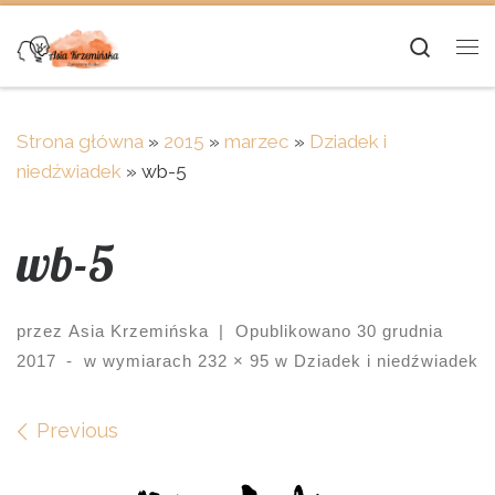
Skip to content
Searc
Me
Strona główna
»
2015
»
marzec
»
Dziadek i
niedźwiadek
»
wb-5
wb-5
przez
Asia Krzemińska
|
Opublikowano
30 grudnia
2017
-
w wymiarach
232 × 95
w
Dziadek i niedźwiadek
Images navigation
Previous