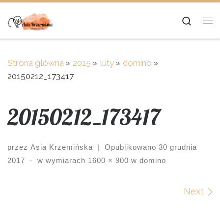
Skip to content
Searc
Me
Strona główna
»
2015
»
luty
»
domino
»
20150212_173417
20150212_173417
przez
Asia Krzemińska
|
Opublikowano
30 grudnia
2017
-
w wymiarach
1600 × 900
w
domino
Images navigation
Next