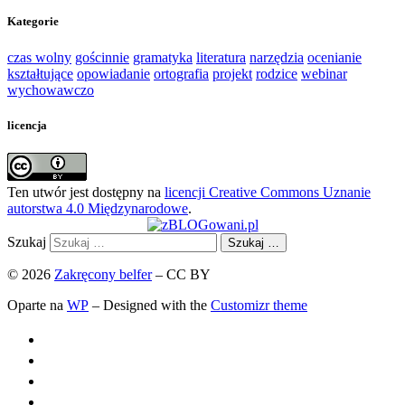
Kategorie
czas wolny
gościnnie
gramatyka
literatura
narzędzia
ocenianie
kształtujące
opowiadanie
ortografia
projekt
rodzice
webinar
wychowawczo
licencja
Ten utwór jest dostępny na
licencji Creative Commons Uznanie
autorstwa 4.0 Międzynarodowe
.
Szukaj
Szukaj …
© 2026
Zakręcony belfer
– CC BY
Oparte na
WP
– Designed with the
Customizr theme