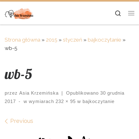
Skip to content
Searc
Me
Strona główna
»
2015
»
styczeń
»
bajkoczytanie
»
wb-5
wb-5
przez
Asia Krzemińska
|
Opublikowano
30 grudnia
2017
-
w wymiarach
232 × 95
w
bajkoczytanie
Images navigation
Previous