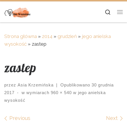
Skip to content
Searc
Me
Strona główna
»
2014
»
grudzień
»
jego anielska
wysokość
»
zastep
zastep
przez
Asia Krzemińska
|
Opublikowano
30 grudnia
2017
-
w wymiarach
960 × 540
w
jego anielska
wysokość
Images navigation
Previous
Next