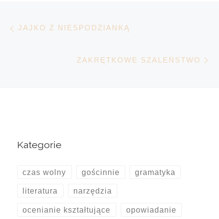
Nawigacja wpisu
Poprzedni wpis
JAJKO Z NIESPODZIANKĄ
N
ZAKRĘTKOWE SZALEŃSTWO
Kategorie
czas wolny
gościnnie
gramatyka
literatura
narzędzia
ocenianie kształtujące
opowiadanie