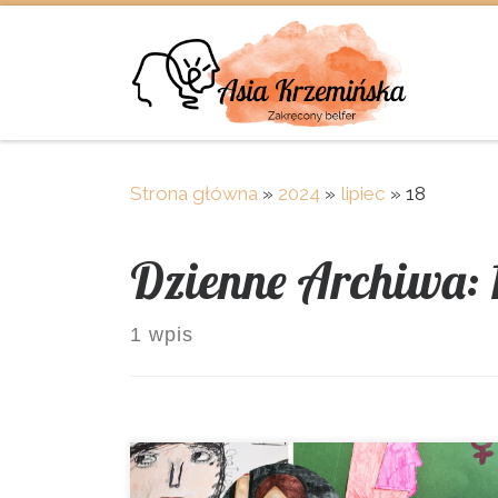
Skip to content
Strona główna
»
2024
»
lipiec
»
18
Dzienne Archiwa:
1 wpis
Bardzo lubię pracę projektową.