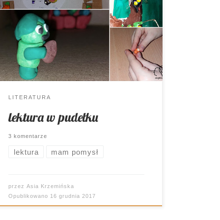
Internet to niekończące się źródło
inspiracji. Dzięki niemu omawianie lektury
nabiera całkiem nowego wymiaru.
Sześciennego 🙂
LITERATURA
lektura w pudełku
3 komentarze
lektura
mam pomysł
przez
Asia Krzemińska
Opublikowano
16 grudnia 2017