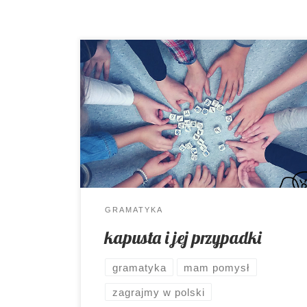
Przypadki rzeczownika. Pomyślicie-
znowu! Owszem. Znowu, ale za to w
jakim stylu ?
GRAMATYKA
kapusta i jej przypadki
gramatyka
mam pomysł
zagrajmy w polski