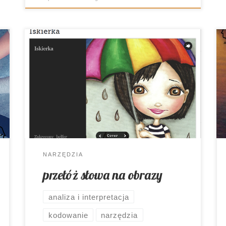
Dużo czasu poświęcam ostatnio
kodowaniu, a im dłużej mu się
przyglądam, tym częściej dochodzę do
wniosku, że jest ono tak codzienne i
powszechne, że niemal niezauważalne.
Jednym z jego elementów może być
choćby zastępowanie słów obrazami.
NARZĘDZIA
przełóż słowa na obrazy
analiza i interpretacja
kodowanie
narzędzia