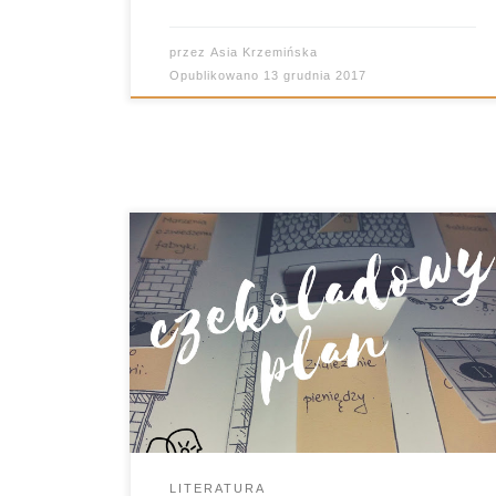
przez
Asia Krzemińska
Opublikowano
13 grudnia 2017
Za oknem grudzień. Co prawda śniegu
jak na lekarstwo (nędzne resztki
rozpuszczają się w strugach deszczu),
ale za to atmosfera niemal świąteczna.
Idealny czas, by omawiać “Charliego i
fabrykę czekolady” .
LITERATURA