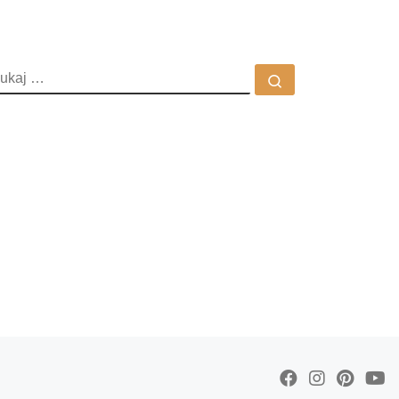
ZUKAJ
Szukaj …