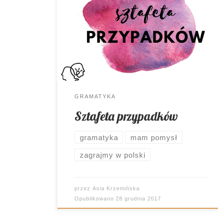
O przypadkach rzeczownika
rozmawiamy już dość długo. Podjęliśmy
się rozmaitych zadań, by je utrwalić,
przyszedł więc czas ukoronować
starania. Jak to zrobiliśmy? Biegiem ?
GRAMATYKA
Sztafeta przypadków
gramatyka
mam pomysł
zagrajmy w polski
przez
Asia Krzemińska
Opublikowano
28 grudnia 2017