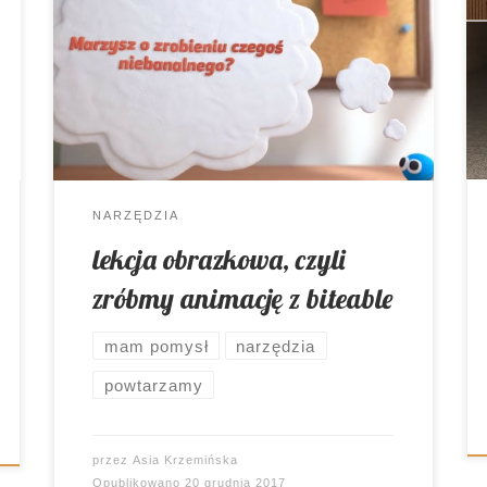
Przedświąteczny czas. Prawie każde
zajęcia rozpoczynają się od pytania:
zrobimy luźniejszą lekcję? Pewnie, że
zrobimy! I jeszcze się na niej wiele
nauczymy ?
NARZĘDZIA
lekcja obrazkowa, czyli
zróbmy animację z biteable
mam pomysł
narzędzia
powtarzamy
przez
Asia Krzemińska
Opublikowano
20 grudnia 2017