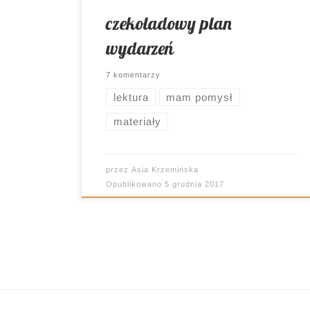
czekoladowy plan
wydarzeń
7 komentarzy
lektura
mam pomysł
materiały
przez
Asia Krzemińska
Opublikowano
5 grudnia 2017