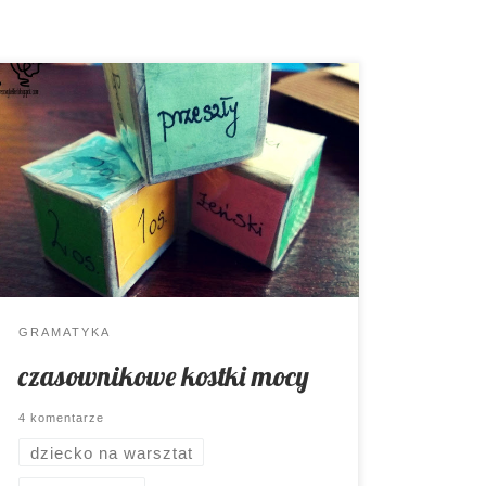
Określanie formy czasownika może być
przyjemne, a ćwiczenia ciekawe. Nie
wierzycie? Sprawdźcie sami. ?
GRAMATYKA
czasownikowe kostki mocy
4 komentarze
dziecko na warsztat