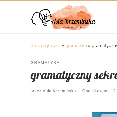
Skip to content
Strona główna
»
gramatyka
»
gramatyczny
GRAMATYKA
gramatyczny sekret
przez
Asia Krzemińska
|
Opublikowano
18