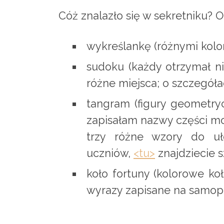
Cóż znalazło się w sekretniku? 
wykreślankę (różnymi kolo
sudoku (każdy otrzymał n
różne miejsca; o szczegół
tangram (figury geometry
zapisałam nazwy części mo
trzy różne wzory do uł
uczniów,
<tu>
znajdziecie 
koło fortuny (kolorowe ko
wyrazy zapisane na samopr