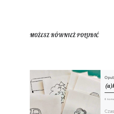
MOŻESZ RÓWNIEŻ POLUBIĆ
Opu
(u)
6 kom
Czas