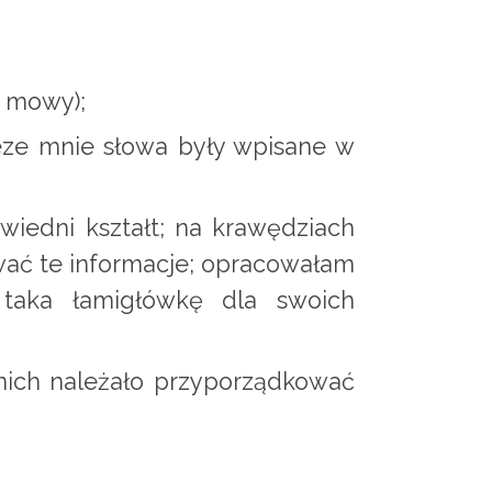
i mowy);
eze mnie słowa były wpisane w
wiedni kształt; na krawędziach
wać te informacje; opracowałam
 taka łamigłówkę dla swoich
 nich należało przyporządkować