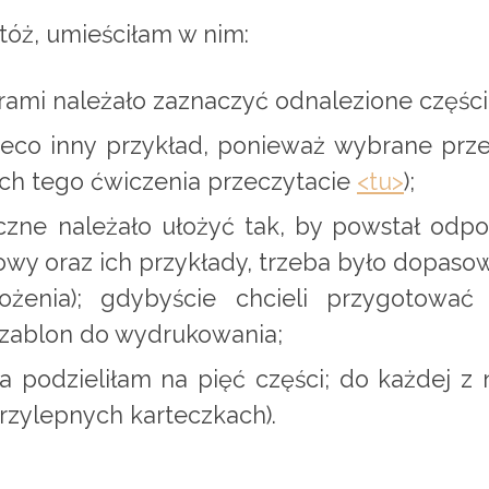
Otóż, umieściłam w nim:
rami należało zaznaczyć odnalezione częśc
ieco inny przykład, ponieważ wybrane prz
ach tego ćwiczenia przeczytacie
<tu>
);
czne należało ułożyć tak, by powstał odpo
wy oraz ich przykłady, trzeba było dopaso
ożenia); gdybyście chcieli przygotować
szablon do wydrukowania;
ła podzieliłam na pięć części; do każdej z
zylepnych karteczkach).