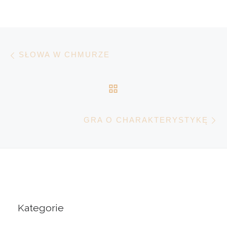
Nawigacja wpisu
Poprzedni wpis
SŁOWA W CHMURZE
POWRÓT DO LISTY 
N
GRA O CHARAKTERYSTYKĘ
Kategorie