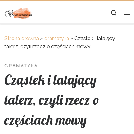
Skip to content
Searc
Me
Strona główna
»
gramatyka
»
Cząstek i latający
talerz, czyli rzecz o częściach mowy
GRAMATYKA
Cząstek i latający
talerz, czyli rzecz o
częściach mowy