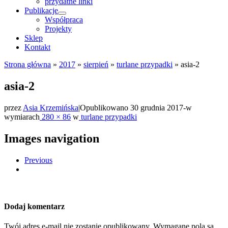
przydatne linki
Publikacje
Współpraca
Projekty
Sklep
Kontakt
Strona główna
»
2017
»
sierpień
»
turlane przypadki
»
asia-2
asia-2
przez
Asia Krzemińska
|
Opublikowano
30 grudnia 2017
-
w
wymiarach
280 × 86
w
turlane przypadki
Images navigation
Previous
Dodaj komentarz
Twój adres e-mail nie zostanie opublikowany.
Wymagane pola są