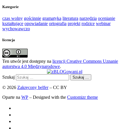
Kategorie
czas wolny
gościnnie
gramatyka
literatura
narzędzia
ocenianie
kształtujące
opowiadanie
ortografia
projekt
rodzice
webinar
wychowawczo
licencja
Ten utwór jest dostępny na
licencji Creative Commons Uznanie
autorstwa 4.0 Międzynarodowe
.
Szukaj
Szukaj …
© 2026
Zakręcony belfer
– CC BY
Oparte na
WP
– Designed with the
Customizr theme