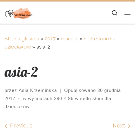
Skip to content
Searc
Me
Strona główna
»
2017
»
marzec
»
setki słoni dla
dzieciaków
»
asia-2
asia-2
przez
Asia Krzemińska
|
Opublikowano
30 grudnia
2017
-
w wymiarach
280 × 86
w
setki słoni dla
dzieciaków
Images navigation
Previous
Next