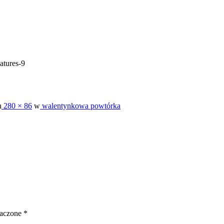
atures-9
h
280 × 86
w
walentynkowa powtórka
naczone
*