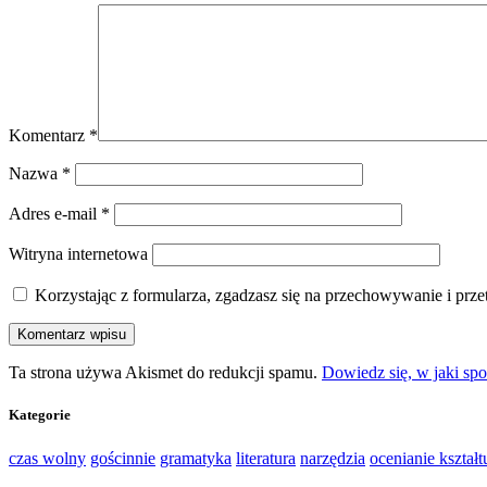
Komentarz
*
Nazwa
*
Adres e-mail
*
Witryna internetowa
Korzystając z formularza, zgadzasz się na przechowywanie i prz
Ta strona używa Akismet do redukcji spamu.
Dowiedz się, w jaki sp
Kategorie
czas wolny
gościnnie
gramatyka
literatura
narzędzia
ocenianie kształt