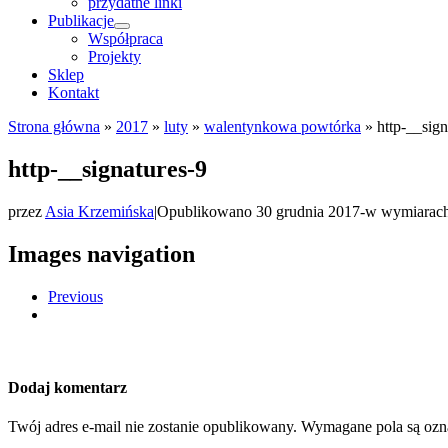
przydatne linki
Publikacje
Współpraca
Projekty
Sklep
Kontakt
Strona główna
»
2017
»
luty
»
walentynkowa powtórka
»
http-__sign
http-__signatures-9
przez
Asia Krzemińska
|
Opublikowano
30 grudnia 2017
-
w wymiarac
Images navigation
Previous
Dodaj komentarz
Twój adres e-mail nie zostanie opublikowany.
Wymagane pola są oz