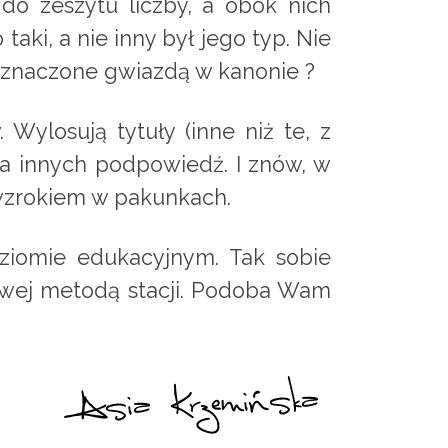
do zeszytu liczby, a obok nich
aki, a nie inny był jego typ. Nie
znaczone gwiazdą w kanonie ?
ylosują tytuły (inne niż te, z
la innych podpowiedź. I znów, w
wzrokiem w pakunkach.
ziomie edukacyjnym. Tak sobie
owej metodą stacji. Podoba Wam