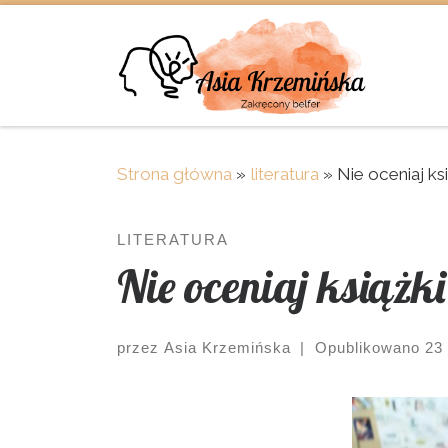
Skip to content
Strona główna
»
literatura
»
Nie oceniaj ks
LITERATURA
Nie oceniaj książk
przez
Asia Krzemińska
|
Opublikowano
23