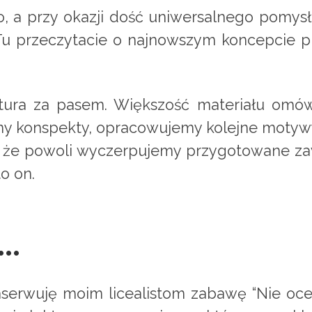
o, a przy okazji dość uniwersalnego pomy
ie. Tu przeczytacie o najnowszym koncepci
tura za pasem. Większość materiału omó
my konspekty, opracowujemy kolejne motywy
ię, że powoli wyczerpujemy przygotowane za
o on.
i…
erwuję moim licealistom zabawę “Nie ocen