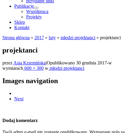
przydatne linki
Publikacje
Współpraca
Projekty
Sklep
Kontakt
Strona główna
»
2017
»
luty
»
młodzi projektanci
»
projektanci
projektanci
przez
Asia Krzemińska
|
Opublikowano
30 grudnia 2017
-
w
wymiarach
600 × 300
w
młodzi projektanci
Images navigation
Next
Dodaj komentarz
Twój adres e-mail nie zostanie opublikowany.
Wymagane pola są