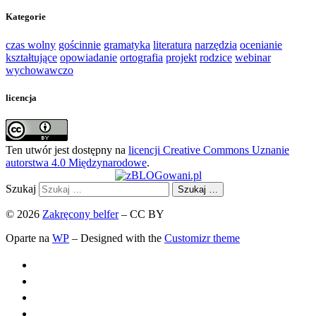
Kategorie
czas wolny
gościnnie
gramatyka
literatura
narzędzia
ocenianie
kształtujące
opowiadanie
ortografia
projekt
rodzice
webinar
wychowawczo
licencja
Ten utwór jest dostępny na
licencji Creative Commons Uznanie
autorstwa 4.0 Międzynarodowe
.
Szukaj
Szukaj …
© 2026
Zakręcony belfer
– CC BY
Oparte na
WP
– Designed with the
Customizr theme