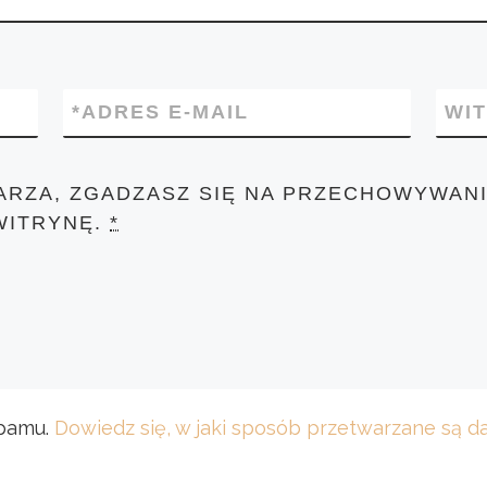
*
ADRES E-MAIL
WI
ARZA, ZGADZASZ SIĘ NA PRZECHOWYWANI
WITRYNĘ.
*
spamu.
Dowiedz się, w jaki sposób przetwarzane są 