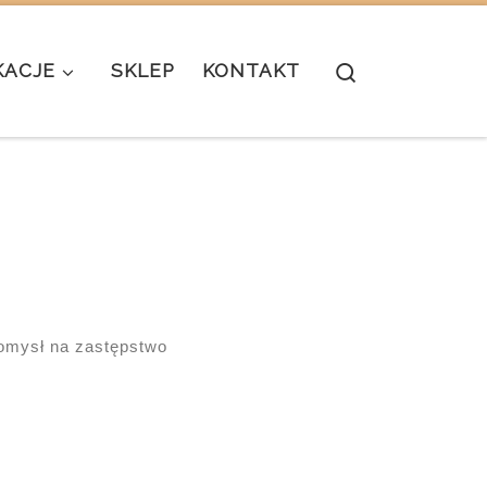
Search
KACJE
SKLEP
KONTAKT
omysł na zastępstwo