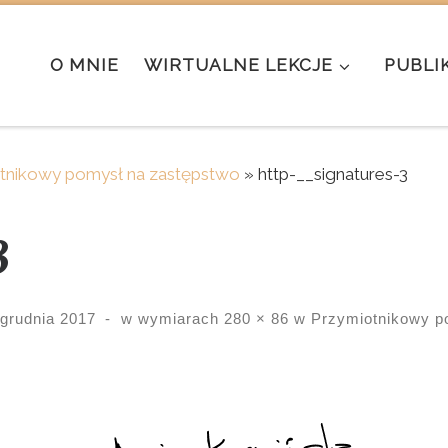
O MNIE
WIRTUALNE LEKCJE
PUBLI
tnikowy pomysł na zastępstwo
»
http-__signatures-3
3
 grudnia 2017
-
w wymiarach
280 × 86
w
Przymiotnikowy p