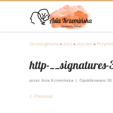
Skip to content
Strona główna
»
2017
»
styczeń
»
Przymio
http-__signatures-
przez
Asia Krzemińska
|
Opublikowano
30
Images navigation
Previous