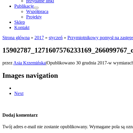
przydatne linki
Publikacje
Współpraca
Projekty
Sklep
Kontakt
Strona główna
»
2017
»
styczeń
»
Przymiotnikowy pomysł na zastęp
15902787_1271607576233169_266099767_
przez
Asia Krzemińska
|
Opublikowano
30 grudnia 2017
-
w wymiarac
Images navigation
Next
Dodaj komentarz
Twój adres e-mail nie zostanie opublikowany.
Wymagane pola są oz