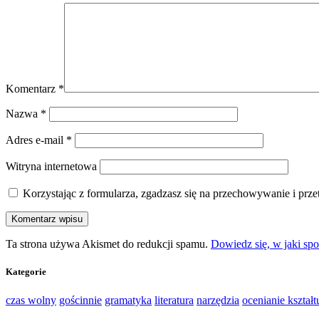
Komentarz
*
Nazwa
*
Adres e-mail
*
Witryna internetowa
Korzystając z formularza, zgadzasz się na przechowywanie i prz
Ta strona używa Akismet do redukcji spamu.
Dowiedz się, w jaki sp
Kategorie
czas wolny
gościnnie
gramatyka
literatura
narzędzia
ocenianie kształt