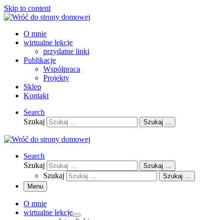
Skip to content
O mnie
wirtualne lekcje
przydatne linki
Publikacje
Współpraca
Projekty
Sklep
Kontakt
Search
Szukaj
Szukaj …
Search
Szukaj
Szukaj …
Szukaj
Szukaj …
Menu
O mnie
wirtualne lekcje