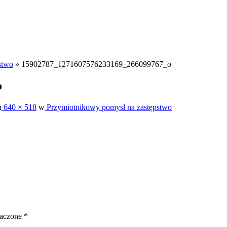
stwo
»
15902787_1271607576233169_266099767_o
o
h
640 × 518
w
Przymiotnikowy pomysł na zastępstwo
naczone
*