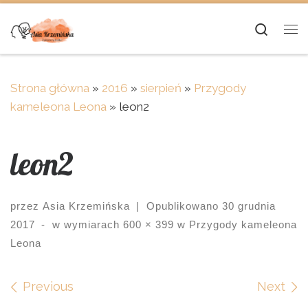
Skip to content
Searc
Me
Strona główna
»
2016
»
sierpień
»
Przygody
kameleona Leona
»
leon2
leon2
przez
Asia Krzemińska
|
Opublikowano
30 grudnia
2017
-
w wymiarach
600 × 399
w
Przygody kameleona
Leona
Images navigation
Previous
Next