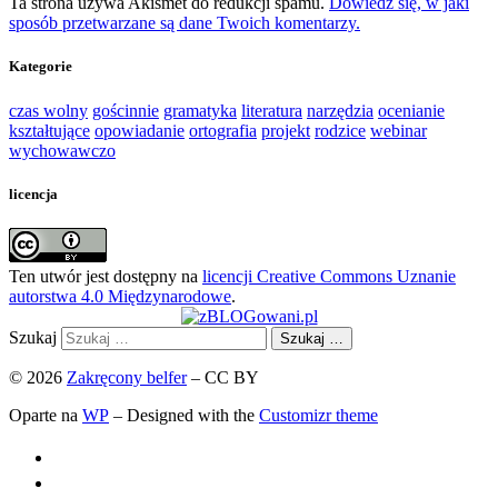
Ta strona używa Akismet do redukcji spamu.
Dowiedz się, w jaki
sposób przetwarzane są dane Twoich komentarzy.
Kategorie
czas wolny
gościnnie
gramatyka
literatura
narzędzia
ocenianie
kształtujące
opowiadanie
ortografia
projekt
rodzice
webinar
wychowawczo
licencja
Ten utwór jest dostępny na
licencji Creative Commons Uznanie
autorstwa 4.0 Międzynarodowe
.
Szukaj
Szukaj …
© 2026
Zakręcony belfer
– CC BY
Oparte na
WP
– Designed with the
Customizr theme