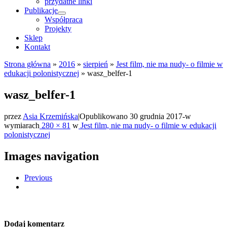
przydatne linki
Publikacje
Współpraca
Projekty
Sklep
Kontakt
Strona główna
»
2016
»
sierpień
»
Jest film, nie ma nudy- o filmie w
edukacji polonistycznej
»
wasz_belfer-1
wasz_belfer-1
przez
Asia Krzemińska
|
Opublikowano
30 grudnia 2017
-
w
wymiarach
280 × 81
w
Jest film, nie ma nudy- o filmie w edukacji
polonistycznej
Images navigation
Previous
Dodaj komentarz