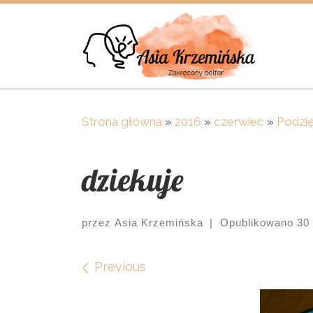
Skip to content
Strona główna
»
2016
»
czerwiec
»
Podzię
dziekuje
przez
Asia Krzemińska
|
Opublikowano
30
Images navigation
Previous