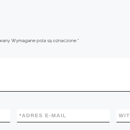
wany.
Wymagane pola są oznaczone
*
*
ADRES E-MAIL
WI