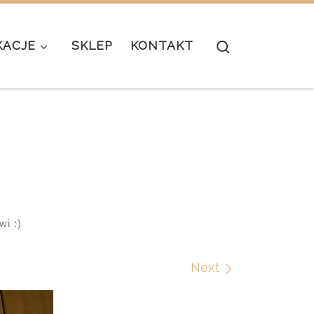
Search
KACJE
SKLEP
KONTAKT
i :)
Next