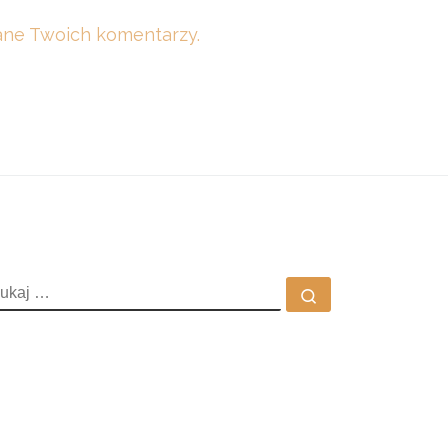
dane Twoich komentarzy.
ZUKAJ
Szukaj …