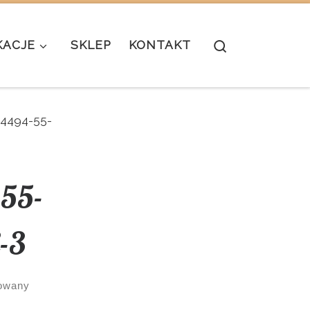
Search
KACJE
SKLEP
KONTAKT
-54494-55-
-55-
-3
owany