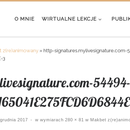
O MNIE
WIRTUALNE LEKCJE
PUBLI
 z(re)animowany
»
http-signatures.mylivesignature.com
-3
ylivesignature.com-54494
65041E275FCD6D6844E
 grudnia 2017
-
w wymiarach
280 × 81
w
Makbet z(re)anim