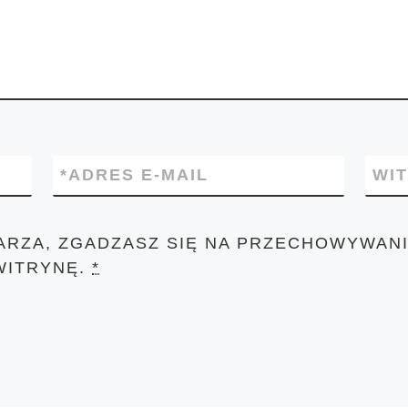
*
ADRES E-MAIL
WI
ARZA, ZGADZASZ SIĘ NA PRZECHOWYWANI
WITRYNĘ.
*