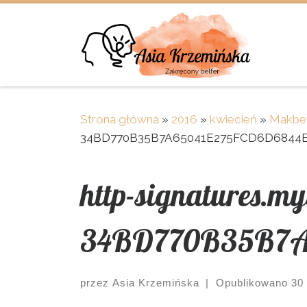
Skip to content
Strona główna
»
2016
»
kwiecień
»
Makbet
34BD770B35B7A65041E275FCD6D6844E
http-signatures.m
34BD770B35B7A
przez
Asia Krzemińska
|
Opublikowano
30