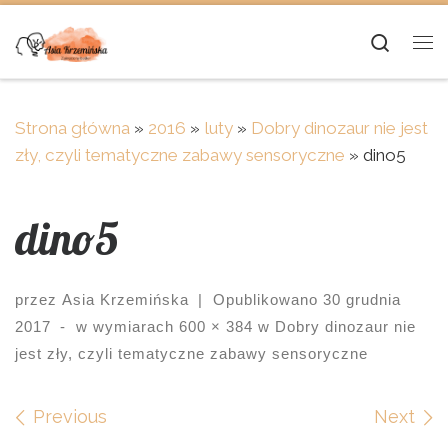
Skip to content
Searc
Me
Strona główna
»
2016
»
luty
»
Dobry dinozaur nie jest
zły, czyli tematyczne zabawy sensoryczne
»
dino5
dino5
przez
Asia Krzemińska
|
Opublikowano
30 grudnia
2017
-
w wymiarach
600 × 384
w
Dobry dinozaur nie
jest zły, czyli tematyczne zabawy sensoryczne
Images navigation
Previous
Next