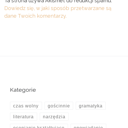
Ta strona używa Akismet do redukcji spamu.
Dowiedz się, w jaki sposób przetwarzane są
dane Twoich komentarzy.
Kategorie
czas wolny
gościnnie
gramatyka
literatura
narzędzia
ocenianie kształtujące
opowiadanie