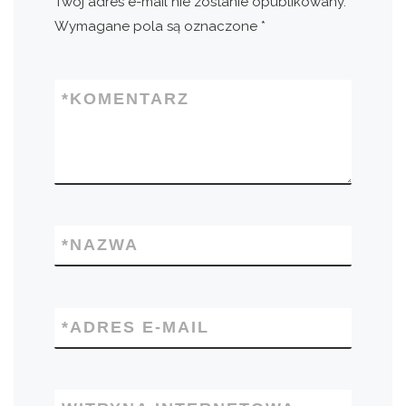
Twój adres e-mail nie zostanie opublikowany.
Wymagane pola są oznaczone
*
*
KOMENTARZ
*
NAZWA
*
ADRES E-MAIL