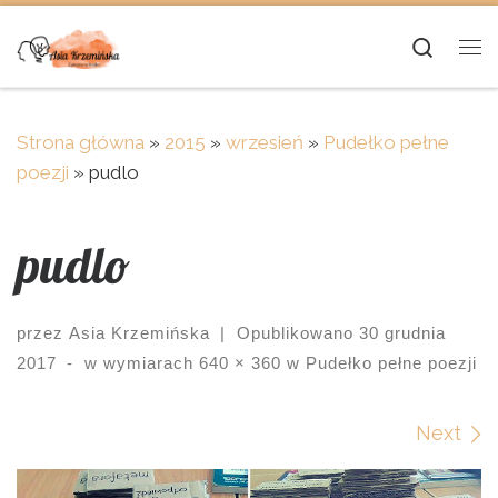
Skip to content
Searc
Me
Strona główna
»
2015
»
wrzesień
»
Pudełko pełne
poezji
»
pudlo
pudlo
przez
Asia Krzemińska
|
Opublikowano
30 grudnia
2017
-
w wymiarach
640 × 360
w
Pudełko pełne poezji
Images navigation
Next