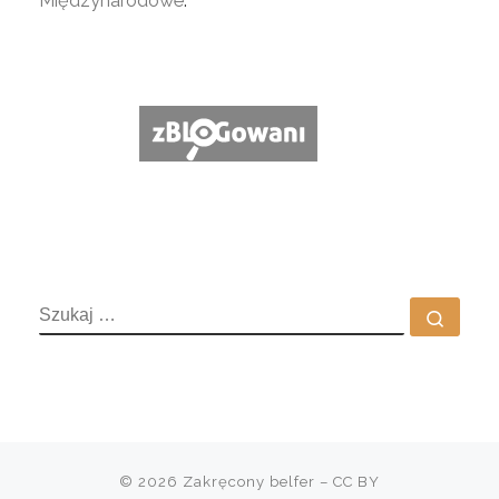
Międzynarodowe
.
SZUKAJ
Szuka
© 2026
Zakręcony belfer
– CC BY