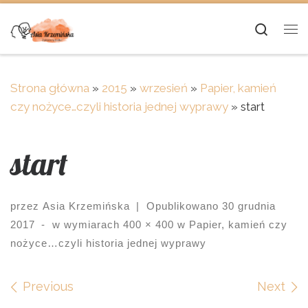
Skip to content
Searc
Me
Strona główna
»
2015
»
wrzesień
»
Papier, kamień
czy nożyce…czyli historia jednej wyprawy
»
start
start
przez
Asia Krzemińska
|
Opublikowano
30 grudnia
2017
-
w wymiarach
400 × 400
w
Papier, kamień czy
nożyce…czyli historia jednej wyprawy
Images navigation
Previous
Next