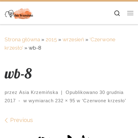
Skip to content
Searc
Me
Strona główna
»
2015
»
wrzesień
»
‘Czerwone
krzesło’
»
wb-8
wb-8
przez
Asia Krzemińska
|
Opublikowano
30 grudnia
2017
-
w wymiarach
232 × 95
w
‘Czerwone krzesło’
Images navigation
Previous