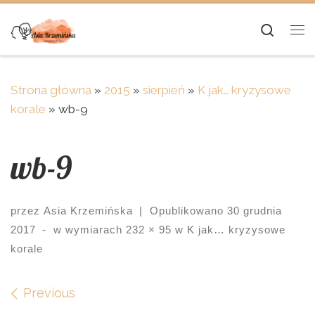
Skip to content
Searc
Me
Strona główna
»
2015
»
sierpień
»
K jak… kryzysowe
korale
»
wb-9
wb-9
przez
Asia Krzemińska
|
Opublikowano
30 grudnia
2017
-
w wymiarach
232 × 95
w
K jak… kryzysowe
korale
Images navigation
Previous