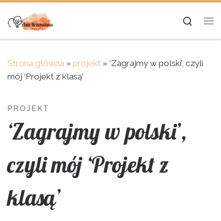
Skip to content
Searc
Me
Strona główna
»
projekt
»
‘Zagrajmy w polski’, czyli
mój ‘Projekt z klasą’
PROJEKT
‘Zagrajmy w polski’,
czyli mój ‘Projekt z
klasą’