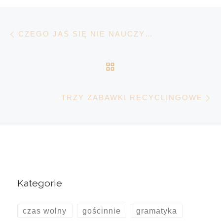
Nawigacja wpisu
Poprzedni wpis
CZEGO JAŚ SIĘ NIE NAUCZY…
POWRÓT DO LISTY 
N
TRZY ZABAWKI RECYCLINGOWE
Kategorie
czas wolny
gościnnie
gramatyka